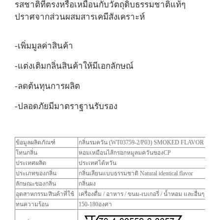
รสชาติที่ตรงหรือเหมือนกับวัตถุดิบธรรมชาติแท้ๆ
ปราศจากส่วนผสมสารเคมีสังเคราะห์
-เพิ่มมูลค่าสินค้า
-แต่งเติมกลิ่นสินค้าให้มีเอกลักษณ์
-ลดต้นทุนการผลิต
-ปลอดภัยมีมาตราฐานรับรอง
ข้อมูลผลิตภัณฑ์
กลิ่นรมควัน (WT03759-2/P03) SMOKED FLAVOR
โทนกลิ่น
หอมเหมือนไส้กรอกหมูลมควันของCP
ประเทศผลิต
ประเทศไต้หวัน
ประเภทของกลิ่น
กลิ่นเลียนแบบธรรมชาติ Natural identical flavor
ลักษณะของกลิ่น
กลิ่นผง
อุตสาหกรรม/สินค้าที่ใช้
เครื่องดื่ม / อาหาร / ขนม-เบเกอรี่ / น้ำหอม และอื่นๆ
ทนความร้อน
150-180องศา