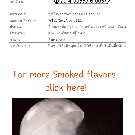
เลขที่ อย.
บรรจุภัณฑ์
ถุงทึบพลาสติกบรรจุขนาด 1กก./ถุง
เอกสารผลิตภัณฑ์
WT03759-2/P03-SPEC
ปริมาณ
จำหน่ายขั้นต่ำ 1กก. (ราคาไม่รวมภาษีและค่าจัดส่ง)
อัตราส่วน
0.5-1%/ หรือตามผู้ใช้งาน
ขายส่ง
ติดต่อเซลล์
การเก็บรักษา
ปิดซองให้สนิททุกครั้งหลังใช้งาน เก็บในพื้นที่แห้ง และ