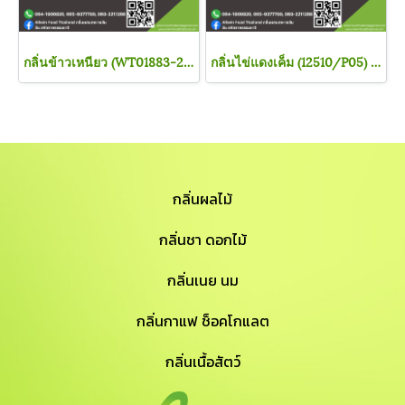
กลิ่นข้าวเหนียว (WT01883-2/P05) GLUTINOUS RICE FLAVOR
กลิ่นไข่แดงเค็ม (12510/P05) Salted egg yolk
กลิ่นผลไม้
กลิ่นชา ดอกไม้
กลิ่นเนย นม
กลิ่นกาแฟ ช็อคโกแลต
กลิ่นเนื้อสัตว์