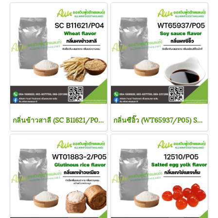
กลิ่นข้าวสาลี (SC B11621/P04) WHEAT FLAVOUR
กลิ่นซีอิ๊ว (WT65937/P05) SOY SOUCE FLAVOR