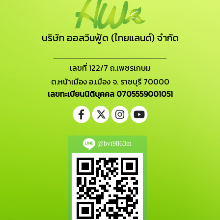
บริษัท ออลวินฟู้ด (ไทยแลนด์) จำกัด
_______________________
เลขที่ 122/7 ถ.เพชรเกษม
ต.หน้าเมือง อ.เมือง จ. ราชบุรี 70000
เลขทะเบียนนิติบุคคล 0705559001051
@bvt9863m