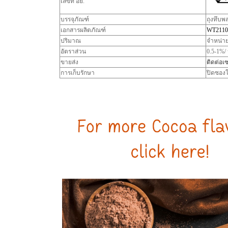
เลขที่ อย.
บรรจุภัณฑ์
ถุงทึบพ
เอกสารผลิตภัณฑ์
WT2110
ปริมาณ
จำหน่าย
อัตราส่วน
0.5-1%/
ขายส่ง
ติดต่อเซ
การเก็บรักษา
ปิดซองใ