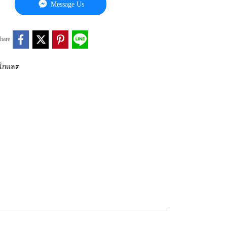
Message Us
hare
คโกแลต