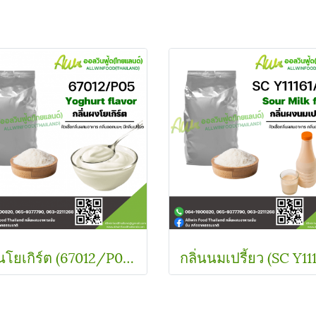
กลิ่นโยเกิร์ต (67012/P05) YOGHURT FLAVOR