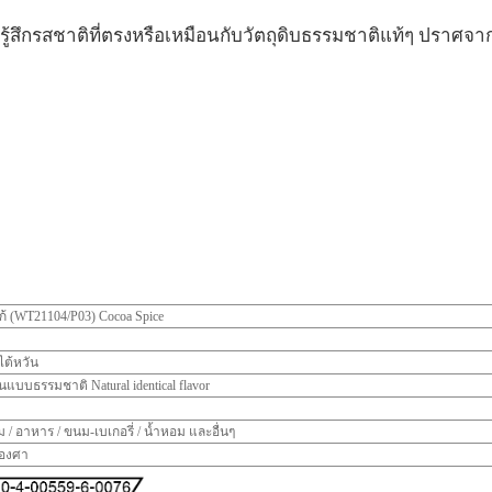
รู้สึกรสชาติที่ตรงหรือเหมือนกับวัตถุดิบธรรมชาติแท้ๆ ปราศจ
โก้ (WT21104/P03) Cocoa Spice
ต้หวัน
ยนแบบธรรมชาติ Natural identical flavor
ื่ม / อาหาร / ขนม-เบเกอรี่ / น้ำหอม และอื่นๆ
0องศา