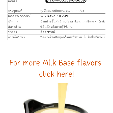
เลขที่ อย.
บรรจุภัณฑ์
ถุงทึบพลาสติกบรรจุขนาด 1กก./ถุง
เอกสารผลิตภัณฑ์
WT21435-2T/P05-SPEC
ปริมาณ
จำหน่ายขั้นต่ำ 1กก. (ราคาไม่รวมภาษีและค่าจัดส่ง)
อัตราส่วน
0.5-1%/ หรือตามผู้ใช้งาน
ขายส่ง
ติดต่อเซลล์
การเก็บรักษา
ปิดซองให้สนิททุกครั้งหลังใช้งาน เก็บในพื้นที่แห้ง และ