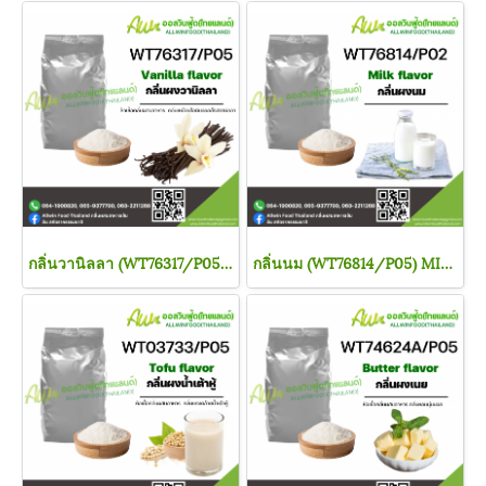
กลิ่นวานิลลา (WT76317/P05) VANILLA FLAVOR
กลิ่นนม (WT76814/P05) MILK FLAVOR