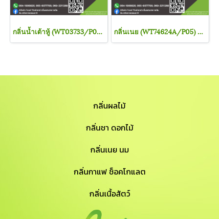
กลิ่นน้ำเต้าหู้ (WT03733/P05) TOFU FLAVOR
กลิ่นเนย (WT74624A/P05) BUTTER BASE
กลิ่นผลไม้
กลิ่นชา ดอกไม้
กลิ่นเนย นม
กลิ่นกาแฟ ช็อคโกแลต
กลิ่นเนื้อสัตว์