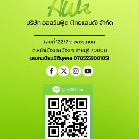
บริษัท ออลวินฟู้ด (ไทยแลนด์) จำกัด
_______________________
เลขที่ 122/7 ถ.เพชรเกษม
ต.หน้าเมือง อ.เมือง จ. ราชบุรี 70000
เลขทะเบียนนิติบุคคล 0705559001051
@bvt9863m