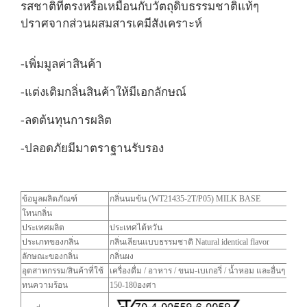
รสชาติที่ตรงหรือเหมือนกับวัตถุดิบธรรมชาติแท้ๆ
ปราศจากส่วนผสมสารเคมีสังเคราะห์
-เพิ่มมูลค่าสินค้า
-แต่งเติมกลิ่นสินค้าให้มีเอกลักษณ์
-ลดต้นทุนการผลิต
-ปลอดภัยมีมาตราฐานรับรอง
ข้อมูลผลิตภัณฑ์
กลิ่นนมข้น (WT21435-2T/P05) MILK BASE
โทนกลิ่น
ประเทศผลิต
ประเทศไต้หวัน
ประเภทของกลิ่น
กลิ่นเลียนแบบธรรมชาติ Natural identical flavor
ลักษณะของกลิ่น
กลิ่นผง
อุตสาหกรรม/สินค้าที่ใช้
เครื่องดื่ม / อาหาร / ขนม-เบเกอรี่ / น้ำหอม และอื่นๆ
ทนความร้อน
150-180องศา