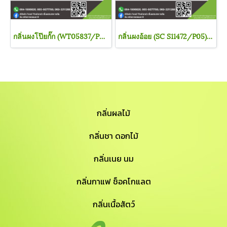
กลิ่นผงโป๊ยกั๊ก (WT05837/P02) Anise FLAVOR (POWDER)
กลิ่นผงอ้อย (SC S11472/P05) CANE FLAVOR (POWDER)
กลิ่นผลไม้
กลิ่นชา ดอกไม้
กลิ่นเนย นม
กลิ่นกาแฟ ช็อคโกแลต
กลิ่นเนื้อสัตว์