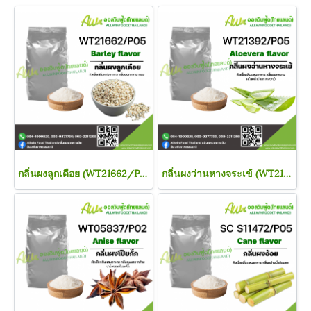
กลิ่นผงลูกเดือย (WT21662/P05) Barley FLAVOR (POWDER)
กลิ่นผงว่านหางจระเข้ (WT21392/P05) Aloe Vera FLAVOR (POWDER)