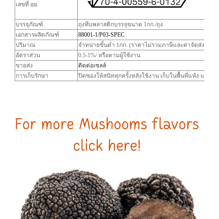
เลขที่ อย.
บรรจุภัณฑ์
ถุงทึบพลาสติกบรรจุขนาด 1กก./ถุง
เอกสารผลิตภัณฑ์
88001-1/P03-SPEC
ปริมาณ
จำหน่ายขั้นต่ำ 1กก. (ราคาไม่รวมภาษีและค่าจัดส่ง)
อัตราส่วน
0.5-1%/ หรือตามผู้ใช้งาน
ขายส่ง
ติดต่อเซลล์
การเก็บรักษา
ปิดซองให้สนิททุกครั้งหลังใช้งาน เก็บในพื้นที่แห้ง และ