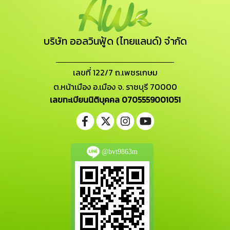
บริษัท ออลวินฟู้ด (ไทยแลนด์) จำกัด
_______________________
เลขที่ 122/7 ถ.เพชรเกษม
ต.หน้าเมือง อ.เมือง จ. ราชบุรี 70000
เลขทะเบียนนิติบุคคล 0705559001051
@bvt9863m