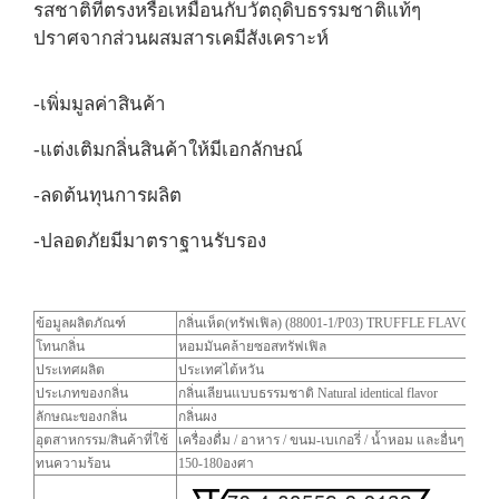
รสชาติที่ตรงหรือเหมือนกับวัตถุดิบธรรมชาติแท้ๆ
ปราศจากส่วนผสมสารเคมีสังเคราะห์
-เพิ่มมูลค่าสินค้า
-แต่งเติมกลิ่นสินค้าให้มีเอกลักษณ์
-ลดต้นทุนการผลิต
-ปลอดภัยมีมาตราฐานรับรอง
ข้อมูลผลิตภัณฑ์
กลิ่นเห็ด(ทรัฟเฟิล) (88001-1/P03) TRUFFLE FLAVOR
โทนกลิ่น
หอมมันคล้ายซอสทรัฟเฟิล
ประเทศผลิต
ประเทศไต้หวัน
ประเภทของกลิ่น
กลิ่นเลียนแบบธรรมชาติ Natural identical flavor
ลักษณะของกลิ่น
กลิ่นผง
อุตสาหกรรม/สินค้าที่ใช้
เครื่องดื่ม / อาหาร / ขนม-เบเกอรี่ / น้ำหอม และอื่นๆ
ทนความร้อน
150-180องศา