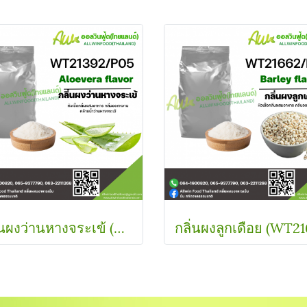
กลิ่นผงว่านหางจระเข้ (WT21392/P05) Aloe Vera FLAVOR (POWDER)