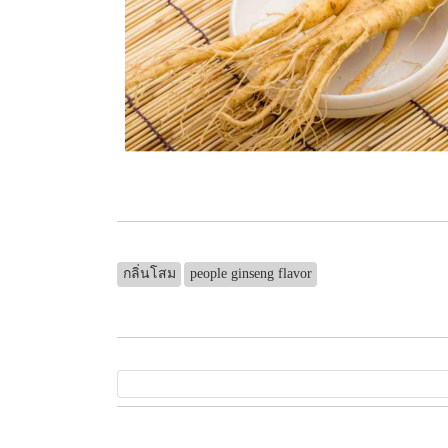
กลิ่นโสม
people ginseng flavor