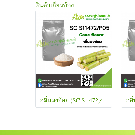
สินค้าเกี่ยวข้อง
กลิ่นผงอ้อย (SC S11472/P05) CANE FLAVOR (POWDER)