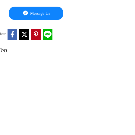
Message Us
hare
นไพร