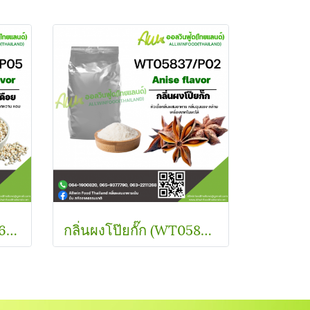
กลิ่นผงลูกเดือย (WT21662/P05) Barley FLAVOR (POWDER)
กลิ่นผงโป๊ยกั๊ก (WT05837/P02) Anise FLAVOR (POWDER)