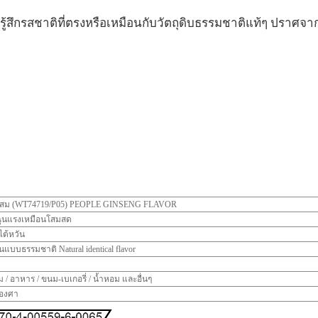
รู้สึกรสชาติที่ตรงหรือเหมือนกับวัตถุดิบธรรมชาติแท้ๆ ปราศจ
งโสม (WT74719/P05) PEOPLE GINSENG FLAVOR
่ฉุนแรงเหมือนโสมสด
ต้หวัน
ยนแบบธรรมชาติ Natural identical flavor
ื่ม / อาหาร / ขนม-เบเกอรี่ / น้ำหอม และอื่นๆ
0องศา