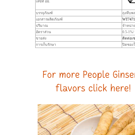
เลขที่ อย.
บรรจุภัณฑ์
ถุงทึบพ
เอกสารผลิตภัณฑ์
WT7471
ปริมาณ
จำหน่าย
อัตราส่วน
0.5-1%/
ขายส่ง
ติดต่อเซ
การเก็บรักษา
ปิดซองใ