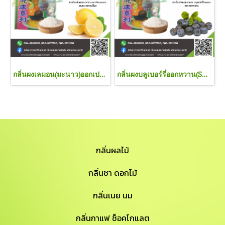
กลิ่นผงเลมอน(มะนาว)ออกเปรี้ยว (WT87829/P02) LEMON FLAVOR(POWDER)
กลิ่นผงบลูเบอร์รี่ออกหวาน(SC B11173/P05) BLUEBERRY FLAVOR(POWDER)
กลิ่นผลไม้
กลิ่นชา ดอกไม้
กลิ่นเนย นม
กลิ่นกาแฟ ช็อคโกแลต