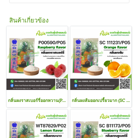
สินค้าเกี่ยวข้อง
กลิ่นผงราสเบอร์รี่ออกหวาน(P00590/P05) RASPBERRY FLAVOR(POWDER)
กลิ่นผงส้มออกเปรี้ยวมาก (SC 111231/P05) ORANGE FLAVOR(POWDER)