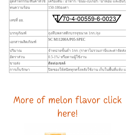
อุตสาหกรรม/สินค้าที่ใช้
เครื่องดื่ม / อาหาร / ขนม-เบเกอรี่ / น้ำหอม และอื่นๆ
ทนความร้อน
150-180องศา
เลขที่ อย.
บรรจุภัณฑ์
ถุงทึบพลาสติกบรรจุขนาด 1กก./ถุง
SC M11200A/P05-SPEC
เอกสารผลิตภัณฑ์
ปริมาณ
จำหน่ายขั้นต่ำ 1กก. (ราคาไม่รวมภาษีและค่าจัดส่ง)
อัตราส่วน
0.5-1%/ หรือตามผู้ใช้งาน
ขายส่ง
ติดต่อเซลล์
การเก็บรักษา
ปิดซองให้สนิททุกครั้งหลังใช้งาน เก็บในพื้นที่แห้ง และ