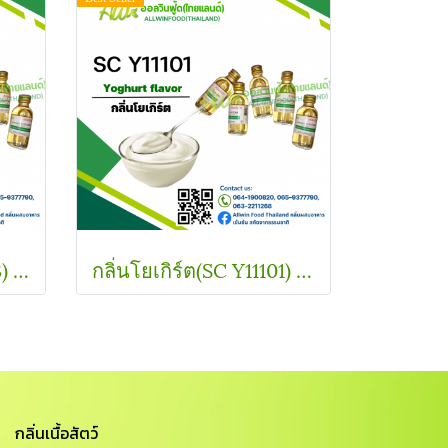
กลิ่นบลูเบอรี่(SC B11173) Blueberry flavor
กลิ่นโยเกิร์ต(SC Y11101) Yoghurt flavour
กลิ่นเนื้อสัตว์