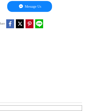
Message Us
hare