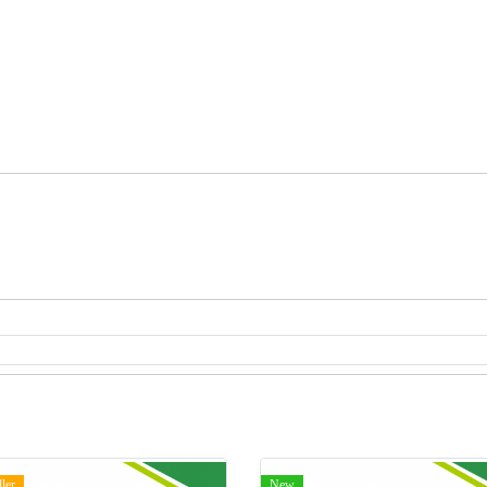
ller
New