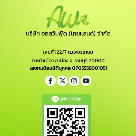
บริษัท ออลวินฟู้ด (ไทยแลนด์) จำกัด
_______________________
เลขที่ 122/7 ถ.เพชรเกษม
ต.หน้าเมือง อ.เมือง จ. ราชบุรี 70000
เลขทะเบียนนิติบุคคล 0705559001051
@bvt9863m