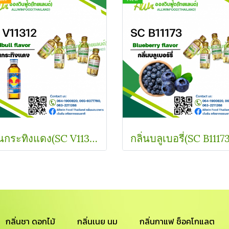
กลิ่นกระทิงแดง(SC V11312) Red Bull flavour
กลิ่นชา ดอกไม้
กลิ่นเนย นม
กลิ่นกาแฟ ช็อคโกแลต