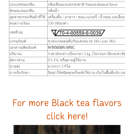
ประเภทของกลิ่น
กลิ่นเลียนแบบธรรมชาติ Natural identical flavor
ลักษณะของกลิ่น
กลิ่นน้ำ
อุตสาหกรรม/สินค้าที่ใช้
เครื่องดื่ม / อาหาร / ขนม-เบเกอรี่ / น้ำหอม และอื่นๆ
ทนความร้อน
150-180องศา
เลขที่ อย.
บรรจุภัณฑ์
ขวดแกลลอนทึบกันแสงขนาด 1KG และ 5KG
เอกสารผลิตภัณฑ์
WT05030N-SPEC
ปริมาณ
ราคาดังกล่าวเป็นราคา 1 kg. (ไม่รวมภาษีและค่าจัดส่ง)
อัตราส่วน
0.5-1%/ หรือตามผู้ใช้งาน
ขายส่ง
มากกว่า 5 กิโล
การเก็บรักษา
ปิดฝาให้สนิททุกครั้งหลังใช้งาน เก็บในพื้นที่แห้ง และพ้