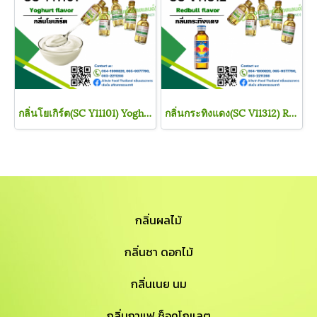
กลิ่นโยเกิร์ต(SC Y11101) Yoghurt flavour
กลิ่นกระทิงแดง(SC V11312) Red Bull flavour
กลิ่นผลไม้
กลิ่นชา ดอกไม้
กลิ่นเนย นม
กลิ่นกาแฟ ช็อคโกแลต